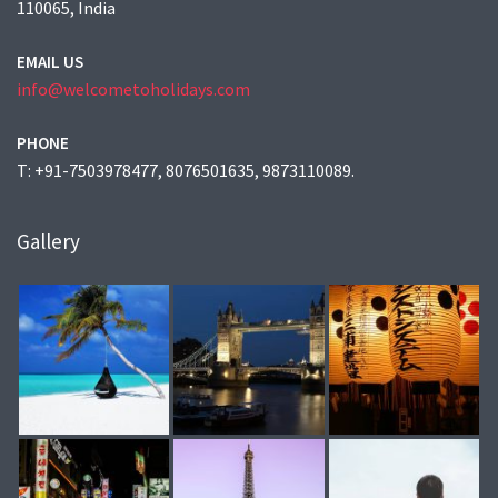
110065, India
EMAIL US
info@welcometoholidays.com
PHONE
T: +91-7503978477, 8076501635, 9873110089.
Gallery