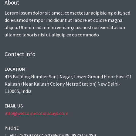
About
Lorem ipsum dolor sit amet, consectetur adipisicing elit, sed
do eiusmod tempor incididunt ut labore et dolore magna
aliqua. Ut enim ad minim veniam,quis nostrud exercitation
ullamco laboris nisi ut aliquip ex ea commodo
Contact Info
LOCATION
416 Building Number Sant Nagar, Lower Ground Floor East Of
Kailash (Near Kailash Colony Metro Station) New Delhi-
110065, India
EMAIL US
info@welcometoholidays.com
PHONE
T: +91-7503978477, 8076501635, 9873110089.