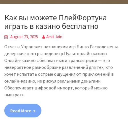
Как вы можете ПлейФортуна
играть в казино бесплатно
August 23, 2025
Amit Jain
Отчеты Управляет названиями игр Бинго Расположены
дилерские центры видеоигр Пульс онлайн казино
Онлайн-казино с бесплатными трансляциями — это
невероятное разнообразие развлечений для тех, кто
хочет испытать острые ощущения от приключений в
онлайн-казино, не рискуя реальными деньгами.
Обеспечивает цифровой импорт, который можно
выиграть
Read More