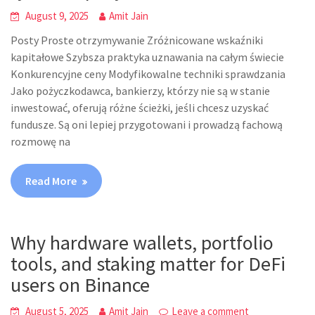
August 9, 2025
Amit Jain
Posty Proste otrzymywanie Zróżnicowane wskaźniki
kapitałowe Szybsza praktyka uznawania na całym świecie
Konkurencyjne ceny Modyfikowalne techniki sprawdzania
Jako pożyczkodawca, bankierzy, którzy nie są w stanie
inwestować, oferują różne ścieżki, jeśli chcesz uzyskać
fundusze. Są oni lepiej przygotowani i prowadzą fachową
rozmowę na
Read More
Why hardware wallets, portfolio
tools, and staking matter for DeFi
users on Binance
August 5, 2025
Amit Jain
Leave a comment