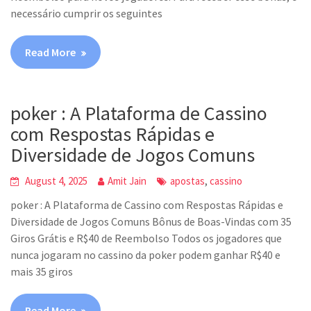
necessário cumprir os seguintes
Read More
poker : A Plataforma de Cassino
com Respostas Rápidas e
Diversidade de Jogos Comuns
,
August 4, 2025
Amit Jain
apostas
cassino
poker : A Plataforma de Cassino com Respostas Rápidas e
Diversidade de Jogos Comuns Bônus de Boas-Vindas com 35
Giros Grátis e R$40 de Reembolso Todos os jogadores que
nunca jogaram no cassino da poker podem ganhar R$40 e
mais 35 giros
Read More