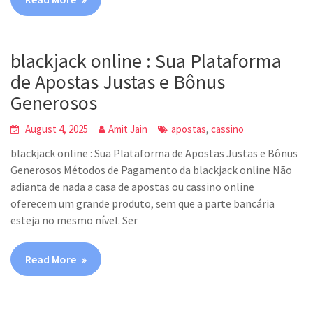
blackjack online : Sua Plataforma
de Apostas Justas e Bônus
Generosos
,
August 4, 2025
Amit Jain
apostas
cassino
blackjack online : Sua Plataforma de Apostas Justas e Bônus
Generosos Métodos de Pagamento da blackjack online Não
adianta de nada a casa de apostas ou cassino online
oferecem um grande produto, sem que a parte bancária
esteja no mesmo nível. Ser
Read More