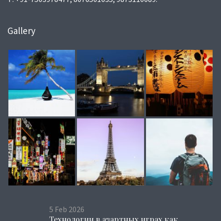
Gallery
5
Feb
2026
Технологии в азартных играх как