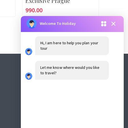
Exclusive Prague
990.00
Add to cart
Welcome To Holiday
Hi, I am here to help you plan your
tour
Let me know where would you like
to travel?