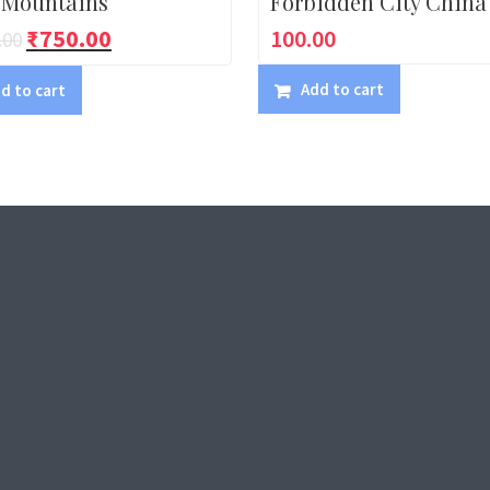
 Mountains
Forbidden City China
₹
750.00
100.00
.00
Add to cart
d to cart