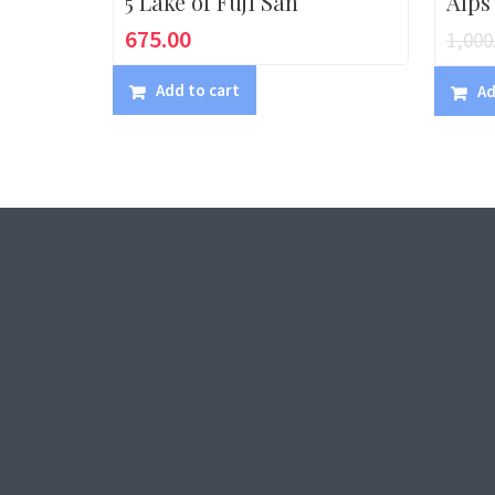
5 Lake of Fuji San
Alps
675.00
1,000
Add to cart
Ad