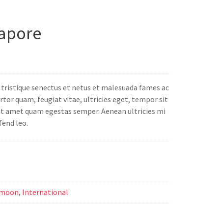
gapore
tristique senectus et netus et malesuada fames ac
tor quam, feugiat vitae, ultricies eget, tempor sit
sit amet quam egestas semper. Aenean ultricies mi
fend leo.
ymoon
,
International