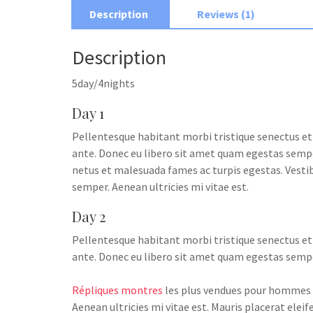
Description
Reviews (1)
Description
5day/4nights
Day 1
Pellentesque habitant morbi tristique senectus et 
ante. Donec eu libero sit amet quam egestas semper
netus et malesuada fames ac turpis egestas. Vestib
semper. Aenean ultricies mi vitae est.
Day 2
Pellentesque habitant morbi tristique senectus et 
ante. Donec eu libero sit amet quam egestas semp
Répliques montres
les plus vendues pour hommes e
Aenean ultricies mi vitae est. Mauris placerat ele