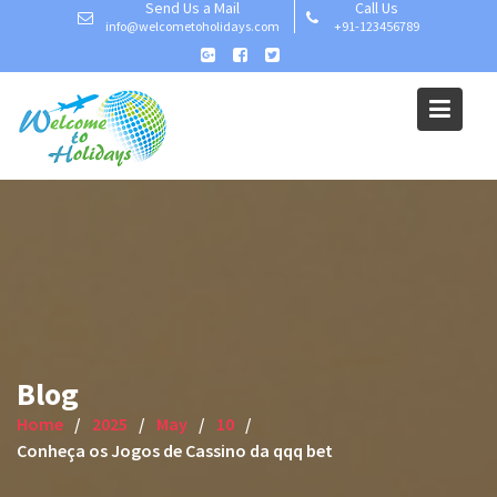
Send Us a Mail
Call Us
Skip
info@welcometoholidays.com
+91-123456789
to
content
Blog
Home
2025
May
10
Conheça os Jogos de Cassino da qqq bet