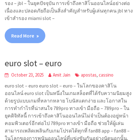
รอง – jbl – ในยุคปัจจุบัน การเข้าถึงคาสิโนออนไลน์อย่างต่อ
เนื่องและปลอดภัยถือเป็นสิ่งสำคัญสำหรับผู้เล่นทุกคน jbl ทาง
เข้าสํารอง miami slot –
Read More
euro slot – euro
,
October 23, 2025
Amit Jain
apostas
cassino
euro slot – euro euro slot – euro – ในโลกของคาสิโน
ออนไลน์ euro slot เป็นหนึ่งในเกมสล็อตที่ได้รับความนิยมสูง
ด้วยรูปแบบเกมที่หลากหลาย โบนัสแตกง่าย และโอกาสใน
การทำกำไรที่น่าสนใจ 789pro ทางเข้า มือถือ – 789pro – ใน
ยุคดิจิทัลนี้ การเข้าถึงคาสิโนออนไลน์ไม่จำเป็นต้องอยู่หน้า
คอมพิวเตอร์อีกต่อไป 789pro ทางเข้า มือถือ ช่วยให้ผู้เล่น
สามารถเพลิดเพลินกับเกมโปรดได้ทุกที่ fan88 app – fan88 –
ในโลกของการพนันออนไลน์ที่แข่งขันกันอย่างนัดนอกนั้น,