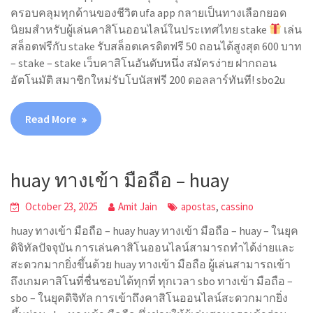
ครอบคลุมทุกด้านของชีวิต ufa app กลายเป็นทางเลือกยอด
นิยมสำหรับผู้เล่นคาสิโนออนไลน์ในประเทศไทย stake
เล่น
สล็อตฟรีกับ stake รับสล็อตเครดิตฟรี 50 ถอนได้สูงสุด 600 บาท
– stake – stake เว็บคาสิโนอันดับหนึ่ง สมัครง่าย ฝากถอน
อัตโนมัติ สมาชิกใหม่รับโบนัสฟรี 200 ดอลลาร์ทันที! sbo2u
Read More
huay ทางเข้า มือถือ – huay
,
October 23, 2025
Amit Jain
apostas
cassino
huay ทางเข้า มือถือ – huay huay ทางเข้า มือถือ – huay – ในยุค
ดิจิทัลปัจจุบัน การเล่นคาสิโนออนไลน์สามารถทำได้ง่ายและ
สะดวกมากยิ่งขึ้นด้วย huay ทางเข้า มือถือ ผู้เล่นสามารถเข้า
ถึงเกมคาสิโนที่ชื่นชอบได้ทุกที่ ทุกเวลา sbo ทางเข้า มือถือ –
sbo – ในยุคดิจิทัล การเข้าถึงคาสิโนออนไลน์สะดวกมากยิ่ง