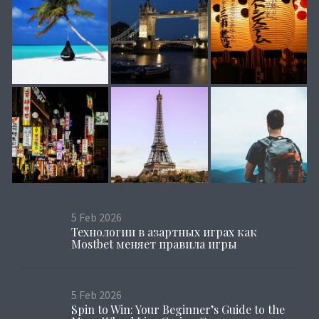
5
Feb
2026
Технологии в азартных играх как
Mostbet меняет правила игры
5
Feb
2026
Spin to Win: Your Beginner’s Guide to the