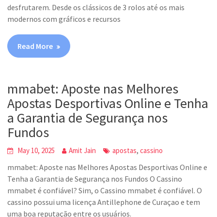
desfrutarem. Desde os clássicos de 3 rolos até os mais
modernos com gráficos e recursos
Read More
mmabet: Aposte nas Melhores
Apostas Desportivas Online e Tenha
a Garantia de Segurança nos
Fundos
,
May 10, 2025
Amit Jain
apostas
cassino
mmabet: Aposte nas Melhores Apostas Desportivas Online e
Tenha a Garantia de Segurança nos Fundos O Cassino
mmabet é confiável? Sim, o Cassino mmabet é confiável. O
cassino possui uma licença Antillephone de Curaçao e tem
uma boa reputação entre os usuários.