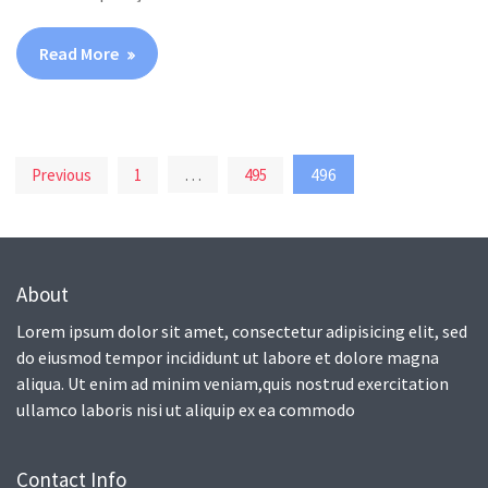
Read More
Posts
…
496
Previous
1
495
navigation
About
Lorem ipsum dolor sit amet, consectetur adipisicing elit, sed
do eiusmod tempor incididunt ut labore et dolore magna
aliqua. Ut enim ad minim veniam,quis nostrud exercitation
ullamco laboris nisi ut aliquip ex ea commodo
Contact Info