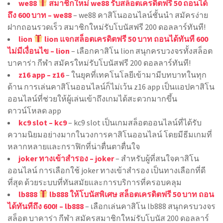
we88
สมาชิกใหม่ we88 รับสล็อตเครดิตฟรี 50 ถอนได้
ถึง 600 บาท – we88
– we88 คาสิโนออนไลน์ชั้นนำ สมัครง่าย
ฝากถอนรวดเร็ว สมาชิกใหม่รับโบนัสฟรี 200 ดอลลาร์ทันที!
lion
lion แจกสล็อตเครดิตฟรี 50 บาท ถอนได้ทันที 600
ไม่มีเงื่อนไข – lion
– เลือกคาสิโน lion สนุกครบวงจรทั้งสล็อต
บาคาร่า กีฬา สมัครใหม่รับโบนัสฟรี 200 ดอลลาร์ทันที!
z16 app – z16
– ในยุคที่เทคโนโลยีเข้ามามีบทบาทในทุก
ด้าน การเล่นคาสิโนออนไลน์ก็ไม่เว้น z16 app เป็นแอปคาสิโน
ออนไลน์ที่ช่วยให้ผู้เล่นเข้าถึงเกมได้สะดวกมากขึ้น
ดาวน์โหลด app
kc9 slot – kc9
– kc9 slot เป็นเกมสล็อตออนไลน์ที่ได้รับ
ความนิยมอย่างมากในวงการคาสิโนออนไลน์ โดยมีธีมเกมที่
หลากหลายและกราฟิกที่น่าตื่นตาตื่นใจ
joker ทางเข้าสํารอง – joker
– สำหรับผู้ที่สนใจคาสิโน
ออนไลน์ การเลือกใช้ joker ทางเข้าสํารอง เป็นทางเลือกที่ดี
ที่สุด ด้วยระบบที่ทันสมัยและการบริการที่ครอบคลุม
lb888
lb888 ให้โบนัสพิเศษ สล็อตเครดิตฟรี 50 บาท ถอน
ได้ทันทีถึง 600! – lb888
– เลือกเล่นคาสิโน lb888 สนุกครบวงจร
สล็อต บาคาร่า กีฬา สมัครสมาชิกใหม่รับโบนัส 200 ดอลลาร์