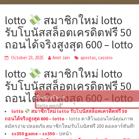
lotto
สมาชิกใหม่ lotto
รับโบนัสสล็อตเครดิตฟรี 50
ถอนได้จริงสูงสุด 600 – lotto
,
October 23, 2025
Amit Jain
apostas
cassino
lotto
สมาชิกใหม่ lotto
รับโบนัสสล็อตเครดิตฟรี 50
ถอนได้จริงสูงสุด 600 – lotto
Enquiry Form
Hello world.
lotto
สมาชิกใหม่ lotto รับโบนัสสล็อตเครดิตฟรี 50
ถอนได้จริงสูงสุด 600 – lotto
– lotto คาสิโนออนไลน์คุณภาพ
สมัครง่าย ปลอดภัย สมาชิกใหม่รับโบนัสฟรี 200 ดอลลาร์ทันที!
ss350 game – ss350
– บทนำ