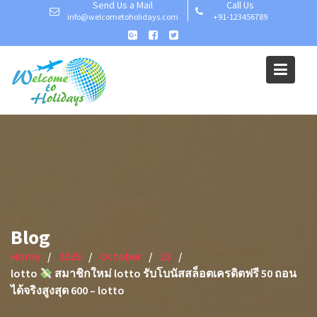
Send Us a Mail
Call Us
Skip
info@welcometoholidays.com
+91-123456789
to
content
Blog
Home
2025
October
23
lotto
สมาชิกใหม่ lotto รับโบนัสสล็อตเครดิตฟรี 50 ถอน
ได้จริงสูงสุด 600 – lotto